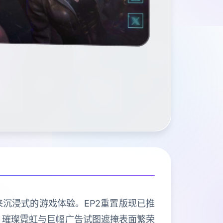
来沉浸式的游戏体验。EP2重置版现已推
，璀璨霓虹与巨幅广告试图遮掩表面繁荣