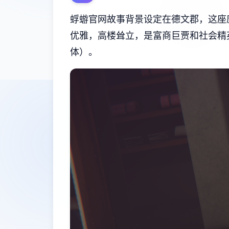
蜉蝣官网故事背景设定在德文郡，这座
优雅，高楼耸立，是富商巨贾和社会精
体）。