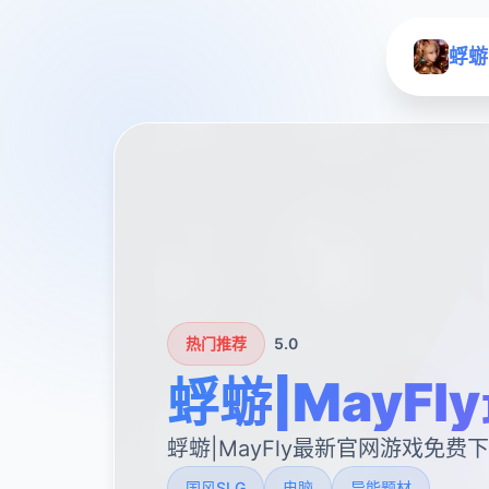
蜉蝣
热门推荐
5.0
蜉蝣|MayFl
蜉蝣|MayFly最新官网游戏免费
国风SLG
电脑
异能题材