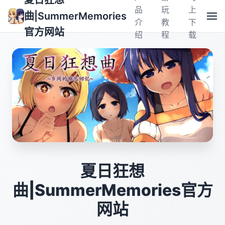
夏日狂想
品
玩
上
曲|SummerMemories
介
教
下
官方网站
绍
程
载
夏日狂想
曲|SummerMemories官方
网站