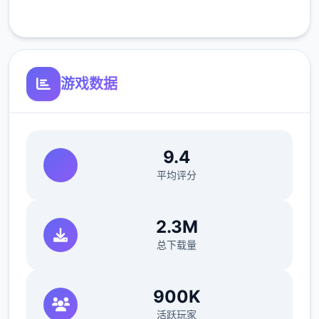
客服支持
[新增[新增灵饰自选礼包.装备自选礼包。
[新增]增加超级赐福系.召唤兽可通过携带技能
游戏数据
数量增加赐福进化。
9.4
[新增]防官超级技能43个！依据防官属性
平均评分
2.3M
总下载量
900K
活跃玩家