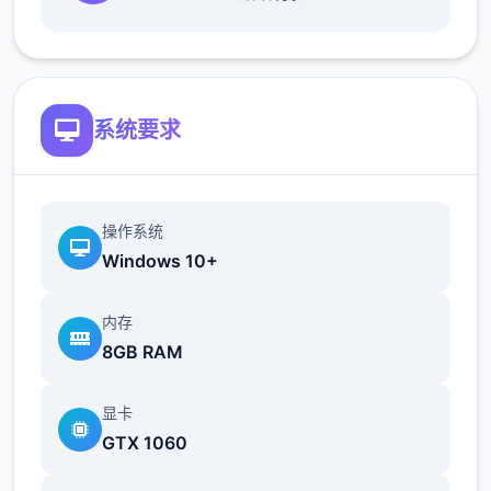
系统要求
[新增]文韵墨香环任务，可在长安文韵使者处
领取.积分可兑换商品
操作系统
Windows 10+
[新增]新增超级红孩儿。恶魔泡泡，超级飞
镰，自在心袁，进阶沙暴，超级神柚
内存
8GB RAM
梦幻西游单机
[新增[挑战GM.每天可挑战1次
显卡
GTX 1060
[新增]各礼包物品，双倍掉宝符.钟馗令牌.副本