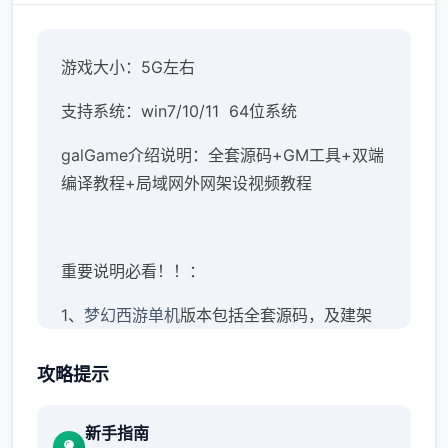
游戏大小：5G左右
支持系统：win7/10/11 64位系统
galGame介绍说明：全套源码+GM工具+双端
编译教程+局域网外网架设视频教程
重要说明必看！！：
1、
梦幻西游单机
版本包括全套源码，及建架
设设教程。虽说已经很完善，但不保证完美！
这点老手应该都知道，只要是网单就一定存在
攻略提示
BUG，不可避免
新手指南
2、本站录制了详细的局域网及外网架设教程