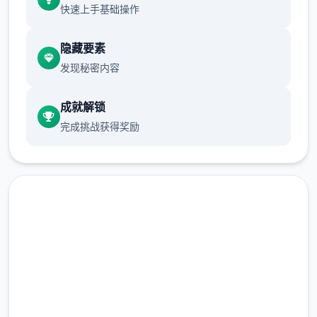
快速上手基础操作
（外网请根据视频教程自行研究，本站不参
与！）源码仅供个人学习使用，请勿商用！
隐藏要素
发现秘密内容
galGame介绍：梦江南版本，一直是很受欢迎
成就解锁
的经典版本，任务完善，玩法仿官。很多小伙
完成挑战获得奖励
伴一直在找，今天终于有了全套源码，包括网
关源码和GM工具源码。
在线下载 梦幻西游单机无限仙
玉版