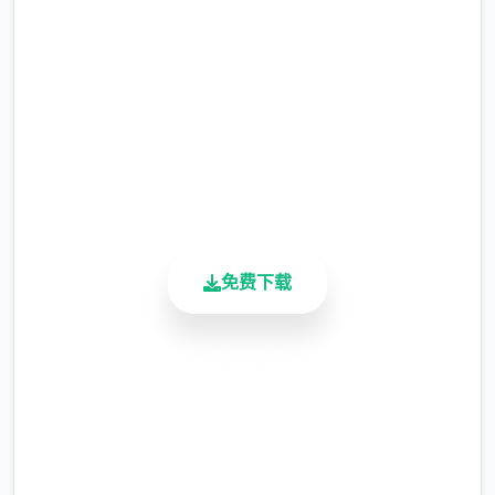
完整版游戏，免费体验
2.3M+
总下载量
4.9/5
版本还配有手机端文件（有兴趣自行研究）。
用户评分
！
900K+
活跃用户
[新增]新增会员卡功能共享仓库.共享召唤兽仓
免费下载
库.
安全下载
[优化]同等级法宝只能携带一个，优化成可携
高速安装
带二个.
完全免费