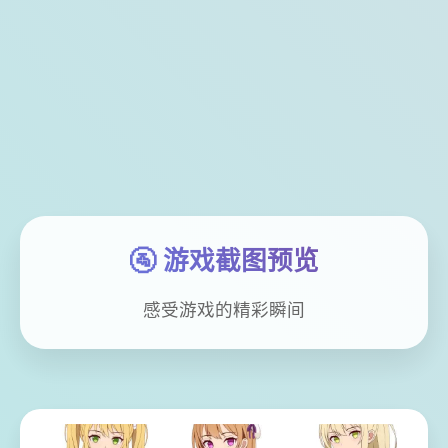
🚰 游戏截图预览
感受游戏的精彩瞬间