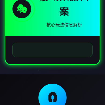
🎭
案
核心玩法信息解析
🧲