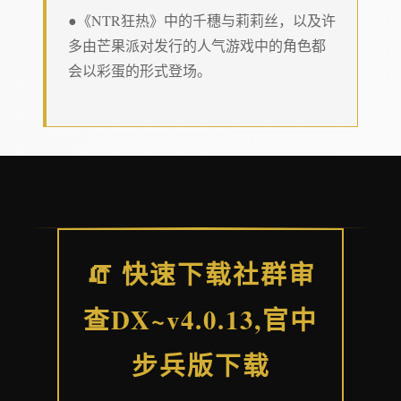
●《NTR狂热》中的千穗与莉莉丝，以及许
多由芒果派对发行的人气游戏中的角色都
会以彩蛋的形式登场。
🧯 快速下载社群审
查DX~v4.0.13,官中
步兵版下载