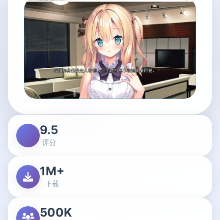
9.5
评分
1M+
下载
500K