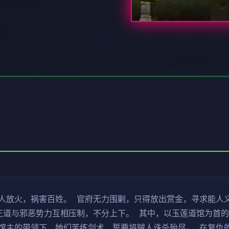
人放火，祸害百姓。 官府无力围剿，只得放出赏金，寻求能人
正道与邪恶势力互相压制，不分上下。 其中，以玉莲道馆为首的
馆主的带领下，她们苦练剑术，誓要将贼人诛杀殆尽。 在复仇