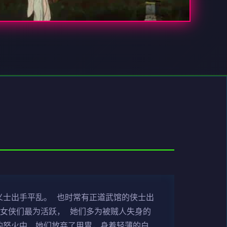
义士出手平乱。 也时常有正道武馆的侠士出
女侠们最为活跃， 她们多为被贼人失身的
的怒火中，她们放弃了甲胄，身着轻薄的白