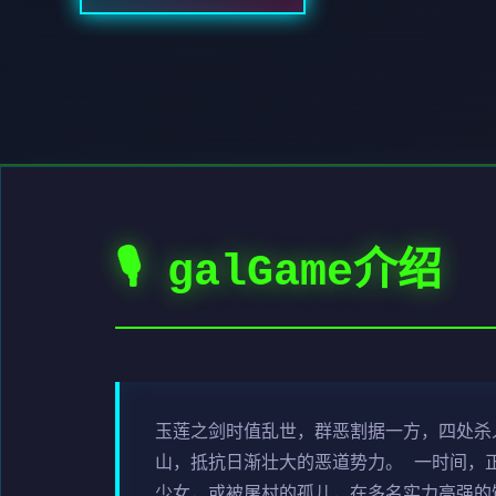
🎙️ galGame介绍
玉莲之剑时值乱世，群恶割据一方，四处杀
山，抵抗日渐壮大的恶道势力。 一时间，
少女，或被屠村的孤儿，在多名实力高强的