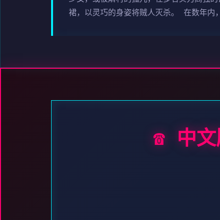
裙，以灵巧的身姿将贼人灭杀。 在数年内
☎️ 