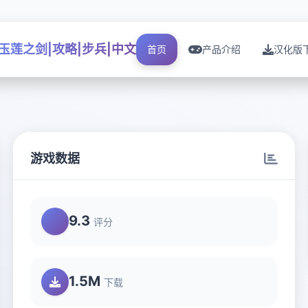
玉莲之剑|攻略|步兵|中文
首页
产品介绍
汉化版
游戏数据
9.3
评分
1.5M
下载