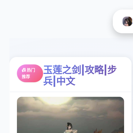
玉莲之剑|攻略|步
📠 热门
推荐
兵|中文