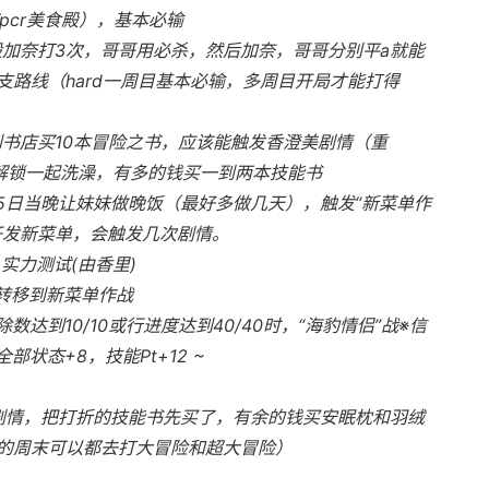
pcr美食殿），基本必输
般加奈打3次，哥哥用必杀，然后加奈，哥哥分别平a就能
路线（hard一周目基本必输，多周目开局才能打得
到书店买10本冒险之书，应该能触发香澄美剧情（重
后解锁一起洗澡，有多的钱买一到两本技能书
 25日当晚让妹妹做晚饭（最好多做几天），触发“新菜单作
开发新菜单，会触发几次剧情。
 实力测试(由香里)
转移到新菜单作战
除数达到10/10或行进度达到40/40时，“海豹情侣”战※信
部状态+8，技能Pt+12 ~
美剧情，把打折的技能书先买了，有余的钱买安眠枕和羽绒
的周末可以都去打大冒险和超大冒险）