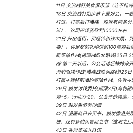
11日 交流战打美食俱乐部（这不纯纯
18日 交流战打跑步萝卜爱好会。一
打过。打完后打拂晓，胜败有两条分支
过）。这周应该能盈利10000左右
21日 外出逛街，买哑铃和铁木屐，
要），买足够的礼物送到100信赖
新菜单作战(拂晓战败北路线)25日
战”第二天以后，公会活动后妹妹来
海豹驱除作战(拂晓战胜利路线)25日
打赢→转移到海豹驱除作战，失败→
29日 触发讨伐委托(期限3日)海豹驱
赖+5，行动力-20，公会评价提高，全
39日 触发香澄美剧情
42日 漫画商日去买书，触发香澄
被，还有多的买冒险之书（这周之后
43日 香澄美加入队伍